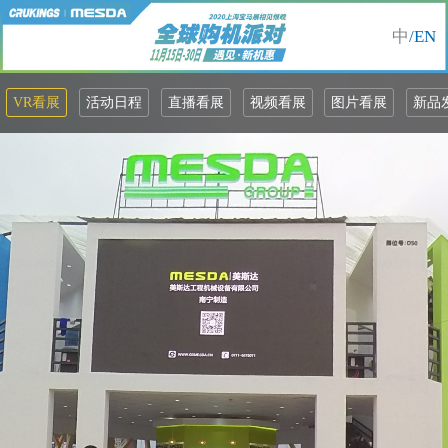
中
/EN
VR看展
活动日程
直播看展
视频看展
图片看展
新品