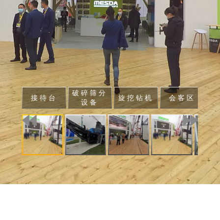
破碎筛分
接待台
旋挖钻机
会客区
设备
场景选择
展位沙盘
展位导航
产品中心