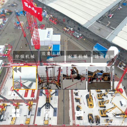
混凝土机
挖掘机械
起重机械
路面机械
港
械
场景选择
展位沙盘
展位导航
爆款热销