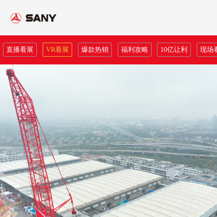
直播看展
VR看展
爆款热销
福利攻略
10亿让利
现场