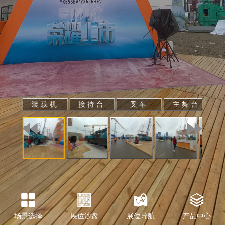
装载机
接待台
叉车
主舞台
场景选择
展位沙盘
展位导航
产品中心