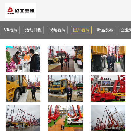
VR看展
活动日程
视频看展
图片看展
新品发布
企业