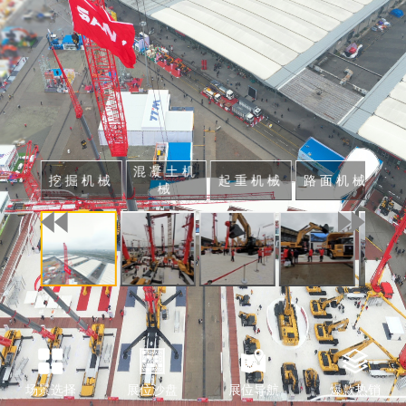
混凝土机
挖掘机械
起重机械
路面机械
港
械
场景选择
展位沙盘
展位导航
爆款热销