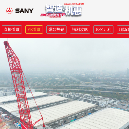
直播看展
VR看展
爆款热销
福利攻略
10亿让利
现场