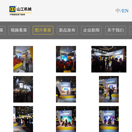
中
/EN
展
视频看展
图片看展
新品发布
企业新闻
关于我们