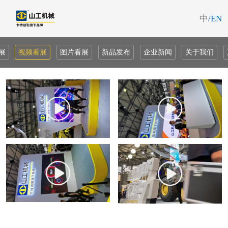
中
/EN
展
视频看展
图片看展
新品发布
企业新闻
关于我们