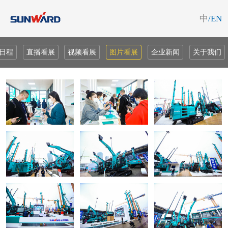
中
/EN
日程
直播看展
视频看展
图片看展
企业新闻
关于我们