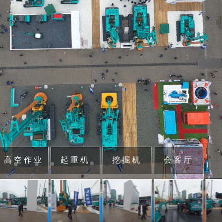
高空作业
起重机
挖掘机
会客厅