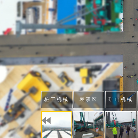
桩工机械
表演区
矿山机械