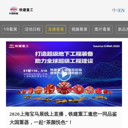
中
/EN
VR看展
活动日程
直播看展
视频看展
图片看展
新品
2020上海宝马展线上直播，铁建重工邀您一同品鉴
大国重器，一起“茶颜悦色”！