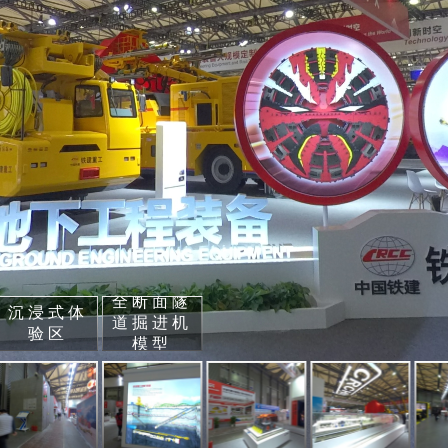
全断面隧
沉浸式体
道掘进机
验区
模型