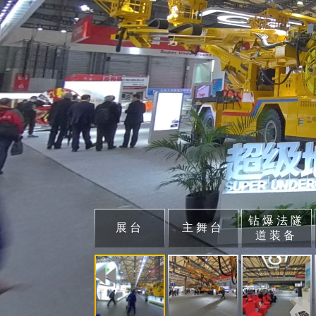
钻爆法隧
展台
主舞台
道装备