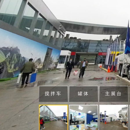
搅拌车
罐体
主展台