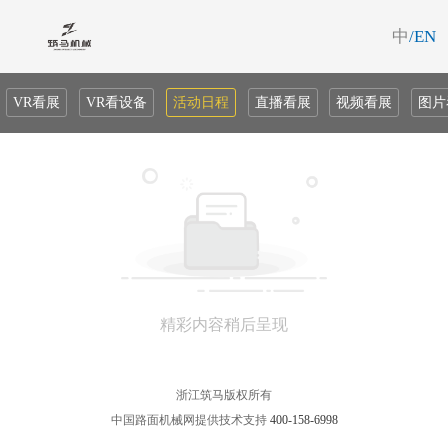
中
/EN
VR看展
VR看设备
活动日程
直播看展
视频看展
图片
精彩内容稍后呈现
浙江筑马版权所有
中国路面机械网提供技术支持
400-158-6998