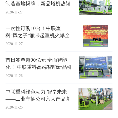
制造基地揭牌，新品塔机热销
超80亿，宝马展订单已超200
2020-11-27
亿
一次性订购10台！中联重
科“风之子”履带起重机火爆全
球
2020-11-27
首日签单超90亿元 全面智能
化！ 中联重科高端智能新品引
爆上海宝马展
2020-11-26
中联重科绿色动力 智享未来
——工业车辆公司六大产品亮
相宝马展
2020-11-26