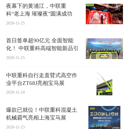
夜幕下的黄浦江，中联重
科“老上海 璀璨夜”圆满成功
2020-11-25
首日签单超90亿元 全面智能
化！ 中联重科高端智能新品引
爆上海宝马展
2020-11-25
中联重科自行走直臂式高空作
业平台ZT68J亮相宝马展
2020-11-24
爆款已就位！中联重科混凝土
机械霸气亮相上海宝马展
2020-11-23