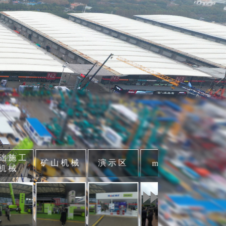
础施工
矿山机械
演示区
美
m-tec
机械