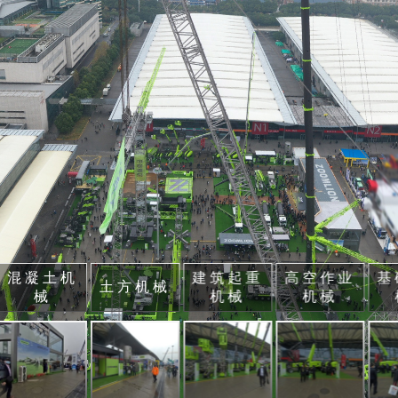
混凝土机
建筑起重
高空作业
基
土方机械
械
机械
机械