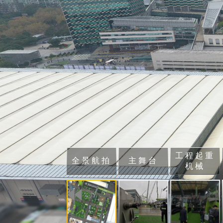
工程起重
全景航拍
主舞台
机械