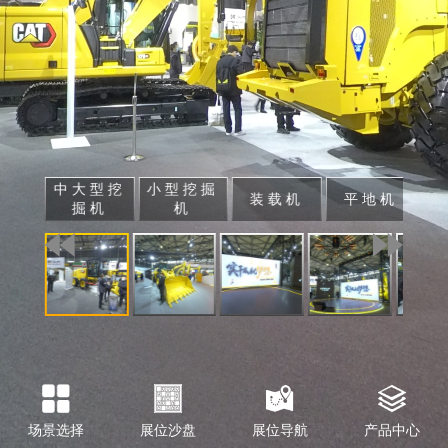
中大型挖
小型挖掘
装载机
平地机
掘机
机
场景选择
展位沙盘
展位导航
产品中心