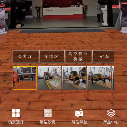
高空作业
会客厅
接待区
矿车
矿
机械
场景选择
展位沙盘
展位导航
产品中心