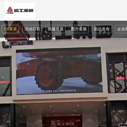
VR看展
活动日程
视频看展
图片看展
新品发布
企业