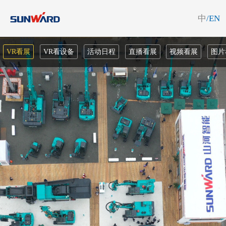
中
/EN
VR看展
VR看设备
活动日程
直播看展
视频看展
图片