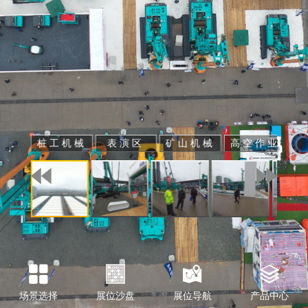
桩工机械
表演区
矿山机械
高空作业
场景选择
展位沙盘
展位导航
产品中心