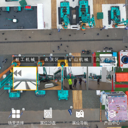
桩工机械
表演区
矿山机械
高空作业
场景选择
展位沙盘
展位导航
产品中心