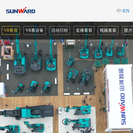
中
/EN
VR看展
VR看设备
活动日程
直播看展
视频看展
图片