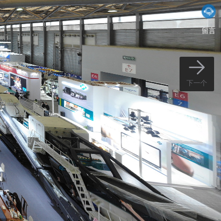
留言
下一个