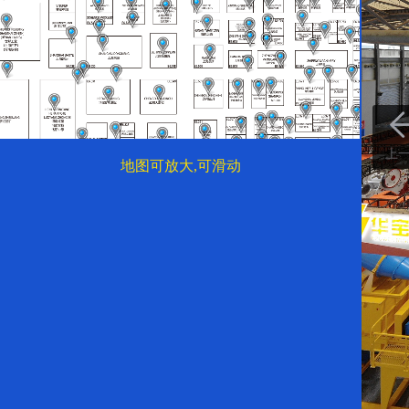
上
地图可放大,可滑动