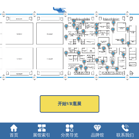
留言
开始VR逛展
首页
展馆索引
分类导览
品牌馆
联系我们